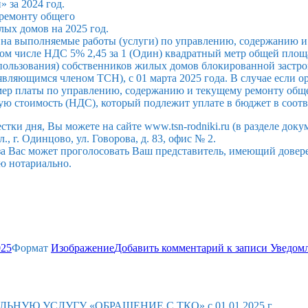
 за 2024 год.
 ремонту общего
ых домов на 2025 год.
в на выполняемые работы (услуги) по управлению, содержанию 
, в том числе НДС 5% 2,45 за 1 (Один) квадратный метр общей пл
ользования) собственников жилых домов блокированной застрой
являющимся членом ТСН), с 01 марта 2025 года. В случае если 
азмер платы по управлению, содержанию и текущему ремонту об
ную стоимость (НДС), который подлежит уплате в бюджет в соот
ки дня, Вы можете на сайте www.tsn-rodniki.ru (в разделе докум
., г. Одинцово, ул. Говорова, д. 83, офис № 2.
за Вас может проголосовать Ваш представитель, имеющий довере
ю нотариально.
025
Формат
Изображение
Добавить комментарий
к записи Уведомл
Ю УСЛУГУ «ОБРАЩЕНИЕ С ТКО» с 01.01.2025 г.