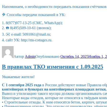
Напоминаем, о необходимости передавать показания счётчико
🔷 Способы передачи показаний в УК:
1. 8(977)977-13-25 (СМС, WhatsApp);
2. ☎️ 8(495)509-10-61 (звонок);
3. ✉️ e-mail: 5091061@mail.ru;
4. сайт УК: http://ms-cottages.ru.
Автор
Admin
Опубликовано
Октябрь 14, 2025
Ноябрь 1, 
В правилах ТКО изменения с 1.09.2025
Уважаемые жители!
С 1 сентября 2025 года
в России действуют новые Правила об
контейнерах и бункерах на контейнерных площадках ветки, 
Вывоз и утилизацию такого мусора должны организовывать са
Некоторые виды отходов, которые не относятся к твёрдым ком
• Строительные отходы. К ним относятся бетон, кирпич, штука
• Промышленные отходы. Это отходы от производства, оборудо