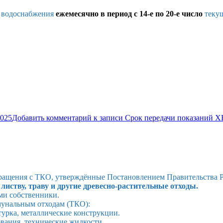
в водоснабжения
ежемесячно в период с 14-е по 20-е число
текущ
2025
Добавить комментарий
к записи Срок передачи показаний ХВ
ращения с ТКО, утверждённые Постановлением Правительства Р
листву, траву и другие древесно-растительные отходы.
ми собственники.
мунальным отходам (ТКО):
турка, металлические конструкции.
вания, технические жидкости.