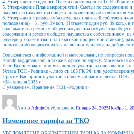
4. Утверждение годового Отчета о деятельности ТСН «Родники»
5. Утверждение Плана мероприятий (Сметы) по содержанию и
имущества (имущества общего пользования) собственников жил
6. Утверждение размера обязательных платежей собственнико
пользования) – 51 руб. 39 коп. (Пятьдесят один руб. 39 коп.)
содержанию и ремонту общего имущества (имущества общего п
содержании и ремонте общего имущества с собственником, не 
размере (с более низкой или высокой процентной ставкой), р
пользования) корректируется на величину налога на добавлен
Ознакомиться с информацией и материалами, по вопросам повест
tsnrodniki@gmail.com, а также в офисе по адресу: Московская обл
Если Вы не можете принять личное участие в голосовании, то 
Устава ТСН «Родники», либо ст. 185 ГК РФ или удостоверенну
Просим Вас принять участие в общем собрании членов ТСН.
«24» января 2025 г.
С уважением, Правление ТСН «Родники»
Автор
Admin
Опубликовано
Январь 24, 2025
Ноябрь 1, 2
Изменение тарифа за ТКО
УВЕДОМЛЕНИЕ ОБ ИЗМЕНЕНИИ ТАРИФА ЗА КОММУНАЛЬНУ