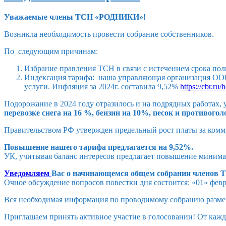
Уважаемые члены ТСН «РОДНИКИ»!
Возникла необходимость провести собрание собственников.
По следующим причинам:
Избрание правления ТСН в связи с истечением срока по
Индексация тарифа: наша управляющая организация ООО 
услуги. Инфляция за 2024г. составила 9,52%
https://cbr.ru/
Подорожание в 2024 году отразилось и на подрядных работах, 
перевозке снега на 16 %, бензин на 10%, песок и противог
Правительством РФ утвержден предельный рост платы за комму
Повышение нашего тарифа предлагается на 9,52%.
УК, учитывая баланс интересов предлагает повышение минима
Уведомляем
Вас о начинающемся общем собрании членов ТСН
Очное обсуждение вопросов повестки дня состоится: «01» феврал
Вся необходимая информация по проводимому собранию разм
Приглашаем принять активное участие в голосовании! От кажд